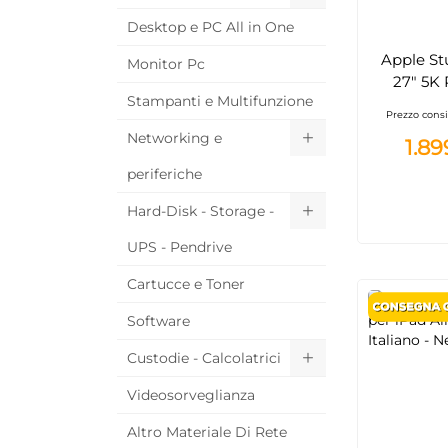
Desktop e PC All in One
Apple St
Monitor Pc
27" 5K 
Stampanti e Multifunzione
Nano-
Prezzo consi
videoca
Networking e
1.89
Thund
periferiche
Hard-Disk - Storage -
UPS - Pendrive
Cartucce e Toner
Software
Custodie - Calcolatrici
Videosorveglianza
Altro Materiale Di Rete