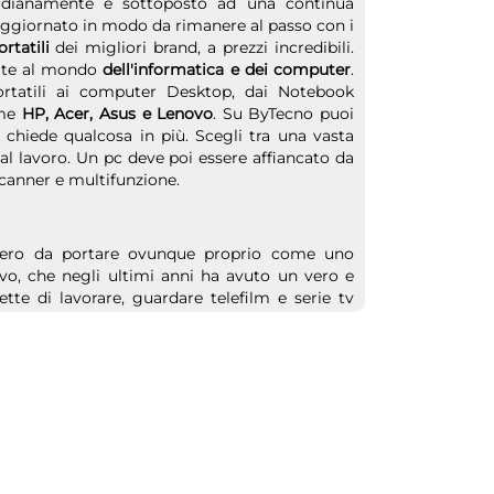
otidianamente è sottoposto ad una continua
aggiornato in modo da rimanere al passo con i
rtatili
dei migliori brand, a prezzi incredibili.
icate al mondo
dell'informatica e dei computer
.
rtatili ai computer Desktop, dai Notebook
ome
HP, Acer, Asus e Lenovo
. Su ByTecno puoi
chiede qualcosa in più. Scegli tra una vasta
 al lavoro. Un pc deve poi essere affiancato da
 scanner e multifunzione.
gero da portare ovunque proprio come uno
ivo, che negli ultimi anni ha avuto un vero e
tte di lavorare, guardare telefilm e serie tv
 un dispositivo di piccole dimensioni ma dalle
o puoi trovare davvero di tutto, dal tablet più
bini o per attività basiche oppure l'ultimo
 vero e proprio gioiellino, dal design unico e
 computer portatili.
 tablet ma anche monitor, stampanti e diversi