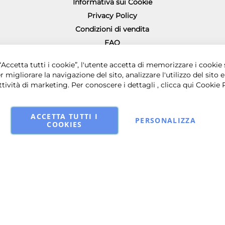
Informativa sui Cookie
Privacy Policy
Condizioni di vendita
FAQ
Richiesta diritto di recesso
0 € i.v. - Sede legale in via Principe di Piemonte 199, 80026 Casoria (NA) - 
Accetta tutti i cookie”, l'utente accetta di memorizzare i cookie 
r migliorare la navigazione del sito, analizzare l'utilizzo del sito e
ttività di marketing. Per conoscere i dettagli , clicca qui
Cookie 
ACCETTA TUTTI I