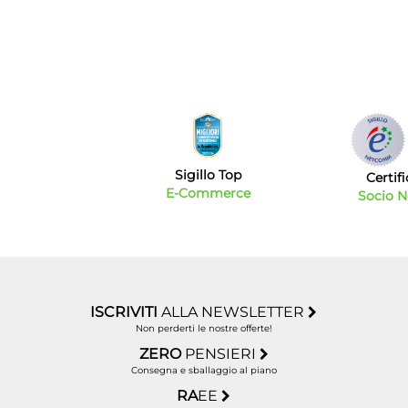
acces
Sei in
un vas
quali
presta
Ricca
lavoro
stamp
ByTec
Tra gl
Sigillo Top
Certif
finisc
E-Commerce
Socio 
custod
ISCRIVITI
ALLA NEWSLETTER
Non perderti le nostre offerte!
ZERO
PENSIERI
Consegna e sballaggio al piano
RA
EE