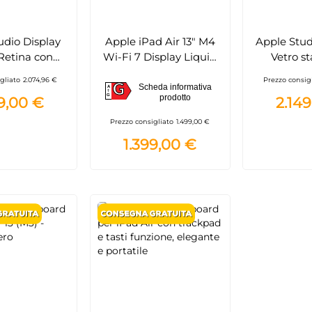
udio Display
Apple iPad Air 13" M4
Apple Stud
Retina con
Wi-Fi 7 Display Liquid
Vetro s
texture,
Retina Touch ID
Sostegno 
gliato
2.074,96 €
Prezzo consig
G
mera 12MP e
inclinazion
Scheda informativa
A
G
prodotto
G
9,00 €
2.14
erbolt 5
MFE
Prezzo consigliato
1.499,00 €
1.399,00 €