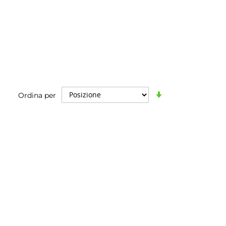
Imposta
Ordina per
la
direzione
crescente