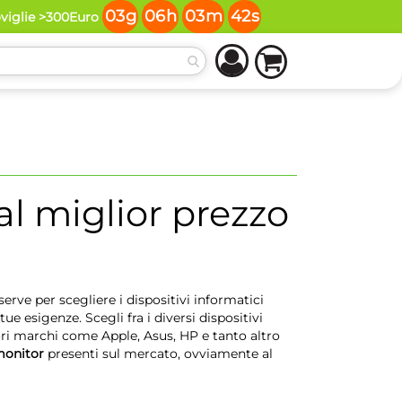
03
g
06
h
03
m
41
s
oviglie >300Euro
al miglior prezzo
erve per scegliere i dispositivi informatici
tue esigenze. Scegli fra i diversi dispositivi
ri marchi come Apple, Asus, HP e tanto altro
monitor
presenti sul mercato, ovviamente al