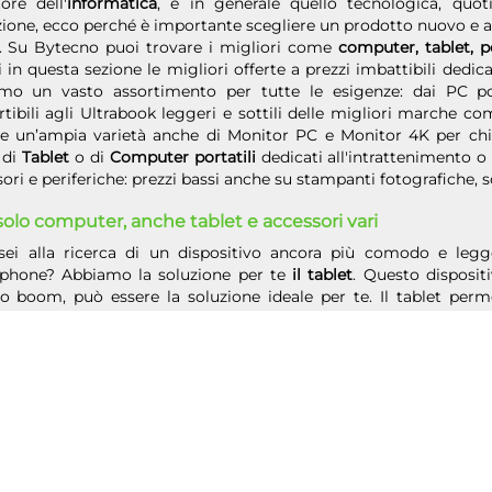
tore dell'
informatica
, e in generale quello tecnologica, qu
zione, ecco perché è importante scegliere un prodotto nuovo e 
. Su Bytecno puoi trovare i migliori come
computer, tablet, po
 in questa sezione le migliori offerte a prezzi imbattibili ded
mo un vasto assortimento per tutte le esigenze: dai PC po
tibili agli Ultrabook leggeri e sottili delle migliori marche c
re un’ampia varietà anche di Monitor PC e Monitor 4K per chi 
 di
Tablet
o di
Computer portatili
dedicati all'intrattenimento o
ori e periferiche: prezzi bassi anche su stampanti fotografiche,
olo computer, anche tablet e accessori vari
i alla ricerca di un dispositivo ancora più comodo e leg
phone? Abbiamo la soluzione per te
il tablet
. Questo disposit
o boom, può essere la soluzione ideale per te. Il tablet perme
iti, ed essere connessi in rete, con tutta la maneggevolezza di
zioni incredibili. E i tablet che costi hanno? Sul nostro catalog
omico come questo
Mediacom Smartpad IYO
ideale per bam
lo in casa Apple.
L'iPad Pro 11"
con Chip M1 di Casa Cupertino è un
prestazioni incredibili che niente hanno da invidiare i più potenti
or e accessori per computer a prezzi in offerta
sto catalogo di ByTecno, non ci sono solo pc vendita offerte o