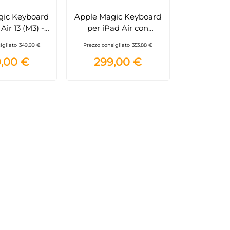
gic Keyboard
Apple Magic Keyboard
Air 13 (M3) -
per iPad Air con
no - Nero
trackpad e tasti
igliato
349,99 €
Prezzo consigliato
353,88 €
funzione, elegante e
,00 €
299,00 €
portatile