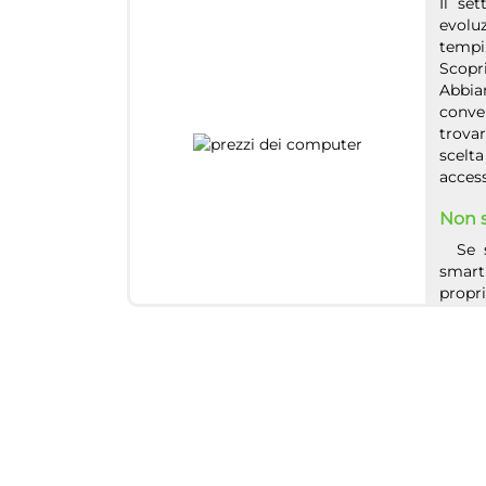
Il set
evolu
tempi
Scopri
Abbia
conver
trova
scelta
access
Non s
Se se
smart
propri
prefer
presta
econ
model
dalle 
Monit
Nel va