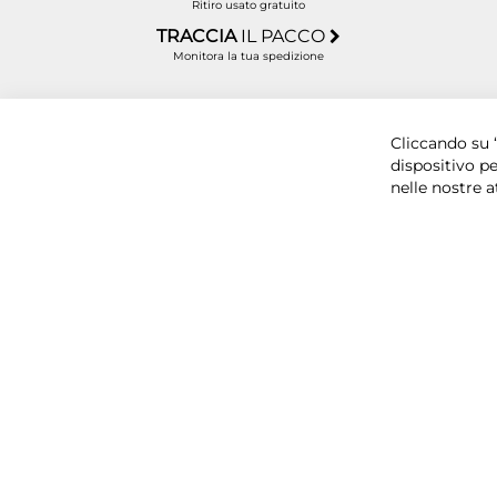
Ritiro usato gratuito
TRACCIA
IL PACCO
Monitora la tua spedizione
Copyright © 2025 BYTECNO S.R.L. Cap. Soc. 50.00
Cliccando su “
dispositivo pe
nelle nostre a