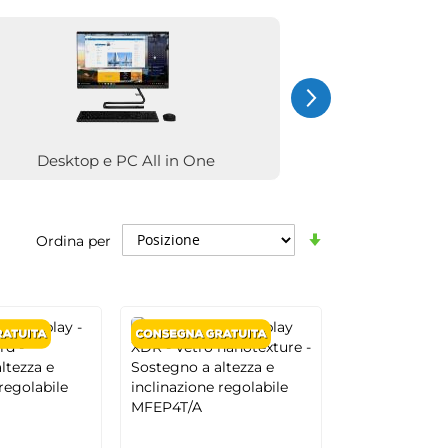
Desktop e PC All in One
M
Imposta
Ordina per
la
direzione
crescente