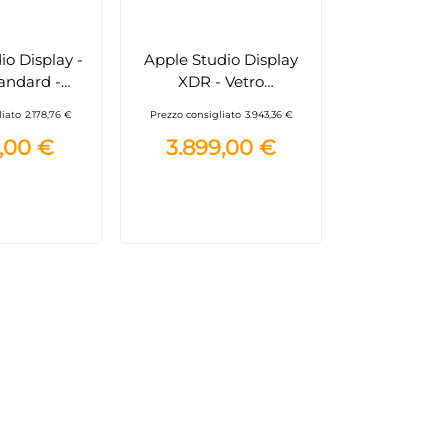
io Display -
Apple Studio Display
tandard -
XDR - Vetro
a altezza e
nanotexture - Sostegno
liato
2.178,76 €
Prezzo consigliato
3.943,36 €
e regolabile
a altezza e inclinazione
9,00 €
3.899,00 €
W4T/A
regolabile MFEP4T/A