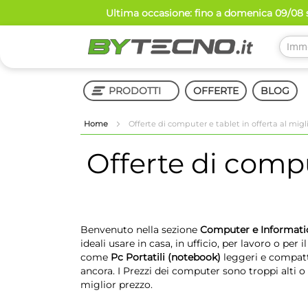
Salta
Ultima occasione: fino a domenica 09/08 s
al
contenuto
PRODOTTI
OFFERTE
BLOG
Home
Offerte di computer e tablet in offerta al migl
Shop in Shop
Offerte di compu
Benvenuto nella sezione
Computer e Informati
ideali usare in casa, in ufficio, per lavoro o per
come
Pc Portatili (notebook)
leggeri e compatti
ancora. I Prezzi dei computer sono troppi alti
miglior prezzo.