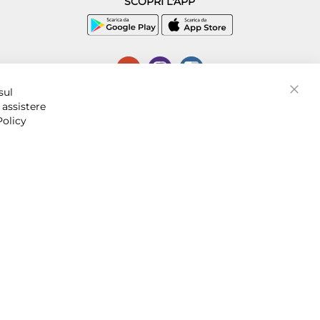
SCOPRI L'APP
P.I. 07016001211, C.C.I.A.A. Napoli, REA 856312.
sul
Chiud
 assistere
Policy