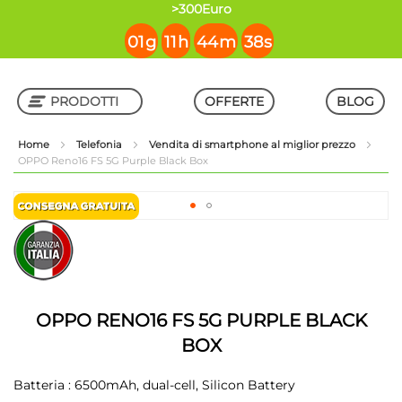
contenuto
>300Euro
01
g
11
h
44
m
37
s
PRODOTTI
OFFERTE
BLOG
Home
Telefonia
Vendita di smartphone al miglior prezzo
OPPO Reno16 FS 5G Purple Black Box
Shop in Shop
Vai
alla
Vai
fine
all'inizio
della
della
galleria
galleria
di
di
immagini
immagini
OPPO RENO16 FS 5G PURPLE BLACK
BOX
Batteria : 6500mAh, dual-cell, Silicon Battery