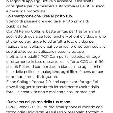
bisogno di app aggiuntive o accessori. Una scelta
consigliata per chi desidera autonomia reale, stile unico
e massima protezione.
Lo smartphone che Crea al posto tuo
Stanco di passare ore a editare le foto prima di
pubblicarle?
Con AI Remix Collage, basta un tap per trasformare il
soggetto di qualsiasi foto (anche Motion) o video, in uno
sticker ed aggiungerlo ad un’altra foto o video per
realizzare un collage creativo unico, pronto per i social e
soprattutto senza utilizzare nessun’altra app.
Inoltre, la modalità POP Cam porta l'estetica vintage
direttamente in fase di scatto: dall'effetto CCD anni '90
al look Polaroid con bordatura bianca, fino agli aloni di
luce delle pellicole analogiche, ogni filtro è pensato per
contenuti che si distinguono.
E con Collage Popout 2.0, crei capolavori fotografici
dove il soggetto sembrerà letteralmente uscire dalla
foto. La creatività non è mai stata così immediata!
L’universo nel palmo della tua mano
OPPO Reno16 FS è il primo smartphone al mondo con
tecnologia HoloVerse 3D sul retro: osservalo, toccalo, g