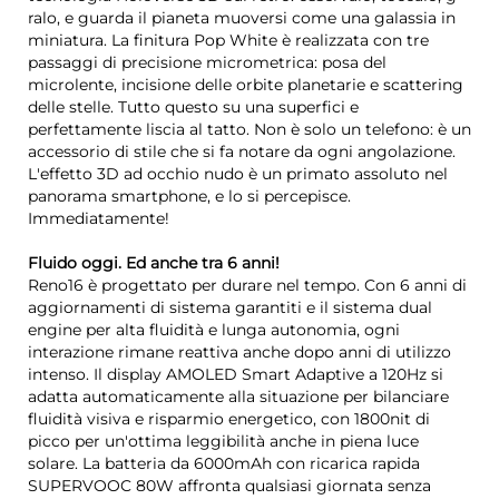
ralo, e guarda il pianeta muoversi come una galassia in
miniatura. La finitura Pop White è realizzata con tre
passaggi di precisione micrometrica: posa del
microlente, incisione delle orbite planetarie e scattering
delle stelle. Tutto questo su una superfici e
perfettamente liscia al tatto. Non è solo un telefono: è un
accessorio di stile che si fa notare da ogni angolazione.
L'effetto 3D ad occhio nudo è un primato assoluto nel
panorama smartphone, e lo si percepisce.
Immediatamente!
Fluido oggi. Ed anche tra 6 anni!
Reno16 è progettato per durare nel tempo. Con 6 anni di
aggiornamenti di sistema garantiti e il sistema dual
engine per alta fluidità e lunga autonomia, ogni
interazione rimane reattiva anche dopo anni di utilizzo
intenso. Il display AMOLED Smart Adaptive a 120Hz si
adatta automaticamente alla situazione per bilanciare
fluidità visiva e risparmio energetico, con 1800nit di
picco per un'ottima leggibilità anche in piena luce
solare. La batteria da 6000mAh con ricarica rapida
SUPERVOOC 80W affronta qualsiasi giornata senza