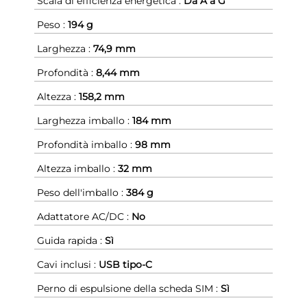
Scala di efficienza energetica :
Da A a G
Peso :
194 g
Larghezza :
74,9 mm
Profondità :
8,44 mm
Altezza :
158,2 mm
Larghezza imballo :
184 mm
Profondità imballo :
98 mm
Altezza imballo :
32 mm
Peso dell'imballo :
384 g
Adattatore AC/DC :
No
Guida rapida :
Sì
Cavi inclusi :
USB tipo-C
Perno di espulsione della scheda SIM :
Sì