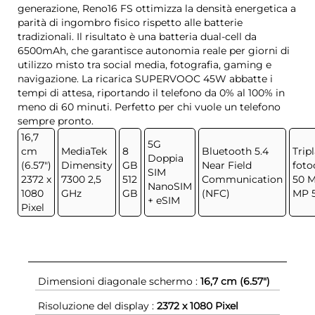
generazione, Reno16 FS ottimizza la densità energetica a
parità di ingombro fisico rispetto alle batterie
tradizionali. Il risultato è una batteria dual-cell da
6500mAh, che garantisce autonomia reale per giorni di
utilizzo misto tra social media, fotografia, gaming e
navigazione. La ricarica SUPERVOOC 45W abbatte i
tempi di attesa, riportando il telefono da 0% al 100% in
meno di 60 minuti. Perfetto per chi vuole un telefono
sempre pronto.
16,7
5G
cm
MediaTek
8
Bluetooth 5.4
Trip
Doppia
(6.57")
Dimensity
GB
Near Field
fot
SIM
2372 x
7300 2,5
512
Communication
50 
NanoSIM
1080
GHz
GB
(NFC)
MP 
+ eSIM
Pixel
Dimensioni diagonale schermo :
16,7 cm (6.57")
Risoluzione del display :
2372 x 1080 Pixel