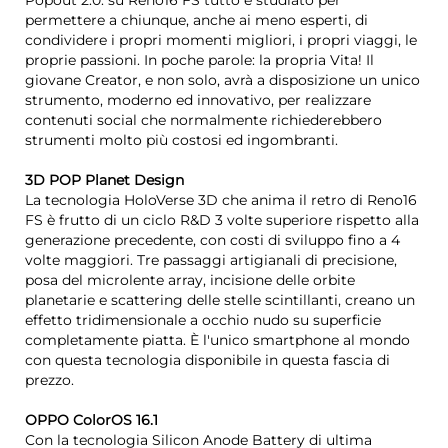
Popout 2.0: su Reno16 FS tutto è studiato per
permettere a chiunque, anche ai meno esperti, di
condividere i propri momenti migliori, i propri viaggi, le
proprie passioni. In poche parole: la propria Vita! Il
giovane Creator, e non solo, avrà a disposizione un unico
strumento, moderno ed innovativo, per realizzare
contenuti social che normalmente richiederebbero
strumenti molto più costosi ed ingombranti.
3D POP Planet Design
La tecnologia HoloVerse 3D che anima il retro di Reno16
FS è frutto di un ciclo R&D 3 volte superiore rispetto alla
generazione precedente, con costi di sviluppo fino a 4
volte maggiori. Tre passaggi artigianali di precisione,
posa del microlente array, incisione delle orbite
planetarie e scattering delle stelle scintillanti, creano un
effetto tridimensionale a occhio nudo su superficie
completamente piatta. È l'unico smartphone al mondo
con questa tecnologia disponibile in questa fascia di
prezzo.
OPPO ColorOS 16.1
Con la tecnologia Silicon Anode Battery di ultima