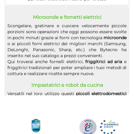
Microonde e fornetti elettrici
Scongelare, gratinare e cuocere velocemente piccole
porzioni sono operazioni che oggi possono essere svolte
in pochi minuti grazie ai forni con tecnologia
microonde
o ai piccoli forni elettrici dei migliori marchi (Samsung,
DeLonghi, Panasonic, Sharp, etc.) che Bytecno ha
inserito nel suo catalogo a prezzi convenienti.
Qui troverai anche fornelli elettrici,
friggitrici ad aria
e
friggitrici tradizionali per poter ampliare i tuoi metodi di
cottura e realizzare ricette sempre nuove.
Impastatrici e robot da cucina
Versatili nel loro utilizzo questi
piccoli elettrodomestici
da cucina
permettono di eseguire tantissime operazioni
grazie ai numerosi accessori di cui sono dotati:
impastare, affettare, tagliare, sminuzzare non saranno
più operazioni noiose ma potranno essere eseguite in
autonomia da questi strumenti lasciandoci il tempo di
dedicarci ad altro.