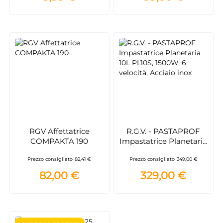
RGV Affettatrice
R.G.V. - PASTAPROF
COMPAKTA 190
Impastatrice Planetaria
10L PL10S, 1500W, 6
Prezzo consigliato
82,41 €
Prezzo consigliato
349,00 €
velocità, Acciaio inox
82,00 €
329,00 €