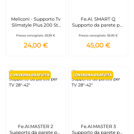
Meliconi - Supporto Tv
Fe.Al. SMART Q
Slimstyle Plus 200 St-
Supporto da parete per
nero
TV 32"-55" Doppio
Prezzo consigliato
29,99 €
Prezzo consigliato
59,99 €
braccio per TV a
schermo CURVO e
24,00 €
45,00 €
PIATTO
Fe.Al.MASTER 2
Fe.Al.MASTER 3
Supporto da parete per
Supporto da parete per