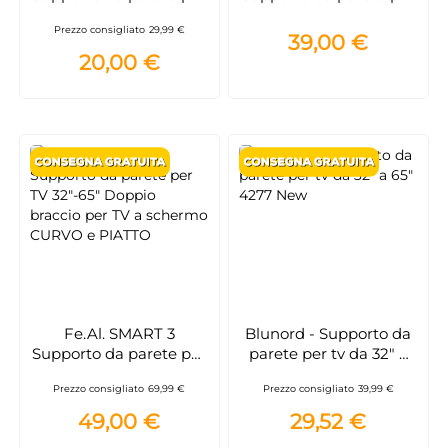
TV 28"-42"
TV 28"-42"
Prezzo consigliato
29,99 €
39,00 €
20,00 €
Fe.Al. SMART 3
Blunord - Supporto da
Supporto da parete per
parete per tv da 32" a
TV 32"-65" Doppio
65" 4277 New
Prezzo consigliato
69,99 €
Prezzo consigliato
39,99 €
braccio per TV a
schermo CURVO e
49,00 €
29,52 €
PIATTO