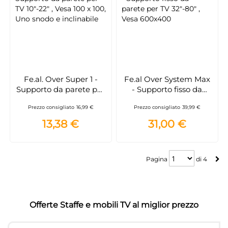
Fe.al. Over Super 1 -
Fe.al Over System Max
Supporto da parete per
- Supporto fisso da
TV 10"-22" , Vesa 100 x
parete per TV 32"-80" ,
Prezzo consigliato
16,99 €
Prezzo consigliato
39,99 €
100, Uno snodo e
Vesa 600x400
inclinabile
13,38 €
31,00 €
Pagina
Pagina
di
4
Offerte Staffe e mobili TV al miglior prezzo