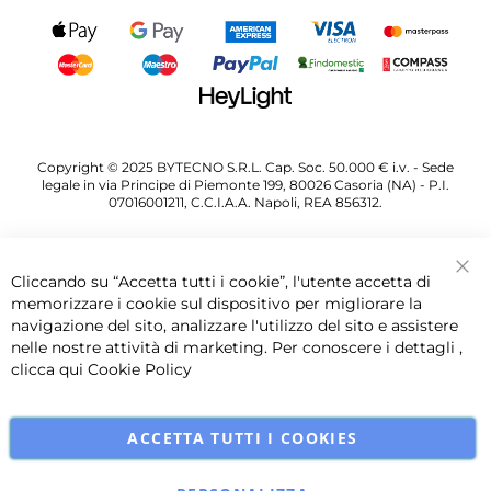
Copyright © 2025 BYTECNO S.R.L. Cap. Soc. 50.000 € i.v. - Sede
legale in via Principe di Piemonte 199, 80026 Casoria (NA) - P.I.
07016001211, C.C.I.A.A. Napoli, REA 856312.
Cliccando su “Accetta tutti i cookie”, l'utente accetta di
Chi
memorizzare i cookie sul dispositivo per migliorare la
navigazione del sito, analizzare l'utilizzo del sito e assistere
nelle nostre attività di marketing. Per conoscere i dettagli ,
clicca qui
Cookie Policy
ACCETTA TUTTI I COOKIES