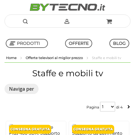
Salta
al
PRODOTTI
OFFERTE
BLOG
contenuto
Home
Offerte televisori al miglior prezzo
Staffe e mobili tv
Shop in Shop
Staffe e mobili tv
Naviga per
Pagina
Pagina
di
4