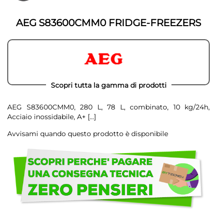
della
galleria
galleria
di
di
immagini
AEG S83600CMM0 FRIDGE-FREEZERS
immagini
Scopri tutta la gamma di prodotti
AEG S83600CMM0, 280 L, 78 L, combinato, 10 kg/24h,
Acciaio inossidabile, A+
[...]
Avvisami quando questo prodotto è disponibile
Scegli
di
non
avere
problemi!