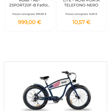
Rover - RE-
LITE - NOW PORTA
2SPORT20F-B Fatfold
TELEFONO-NERO
Bici elettrica 250 Watt -
Prezzo consigliato
999,99 €
Prezzo consigliato
14,99 €
Nero
999,00 €
10,57 €