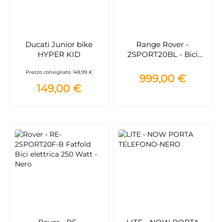
Ducati Junior bike
Range Rover -
HYPER KID
2SPORT20BL - Bici
elettrica Fat Fold 20
Prezzo consigliato
149,99 €
pollici - Blu
999,00 €
149,00 €