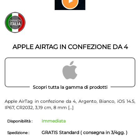
galleria
di
Vai
immagini
all'inizio
della
galleria
di
immagini
APPLE AIRTAG IN CONFEZIONE DA 4
Scopri tutta la gamma di prodotti
Apple AirTag in confezione da 4, Argento, Bianco, iOS 14.5,
IP67, CR2032, 3,19 cm, 8 mm
[...]
Immediata
Disponibilità :
GRATIS Standard ( consegna in 3/4gg. )
Spedizione :