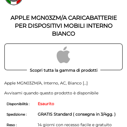
della
galleria
galleria
di
di
immagini
APPLE MGN03ZM/A CARICABATTERIE
immagini
PER DISPOSITIVI MOBILI INTERNO
BIANCO
Scopri tutta la gamma di prodotti
Apple MGN03ZM/A, Interno, AC, Bianco
[...]
Avvisami quando questo prodotto è disponibile
Esaurito
Disponibilità :
GRATIS Standard ( consegna in 3/4gg. )
Spedizione :
14 giorni con recesso facile e gratuito
Reso :