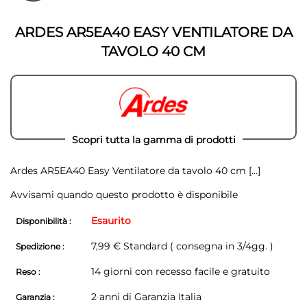
della
galleria
galleria
di
di
immagini
ARDES AR5EA40 EASY VENTILATORE DA
immagini
TAVOLO 40 CM
Scopri tutta la gamma di prodotti
Ardes AR5EA40 Easy Ventilatore da tavolo 40 cm
[...]
Avvisami quando questo prodotto è disponibile
Esaurito
Disponibilità :
7,99 € Standard ( consegna in 3/4gg. )
Spedizione :
14 giorni con recesso facile e gratuito
Reso :
2 anni di Garanzia Italia
Garanzia :