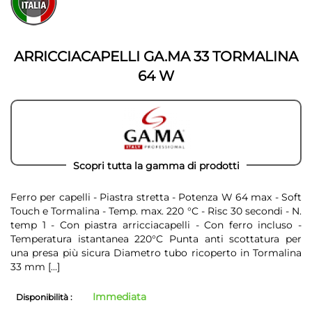
fine
della
della
galleria
galleria
di
di
immagini
ARRICCIACAPELLI GA.MA 33 TORMALINA
immagini
64 W
Scopri tutta la gamma di prodotti
Ferro per capelli - Piastra stretta - Potenza W 64 max - Soft
Touch e Tormalina - Temp. max. 220 °C - Risc 30 secondi - N.
temp 1 - Con piastra arricciacapelli - Con ferro incluso -
Temperatura istantanea 220°C Punta anti scottatura per
una presa più sicura Diametro tubo ricoperto in Tormalina
33 mm
[...]
Immediata
Disponibilità :