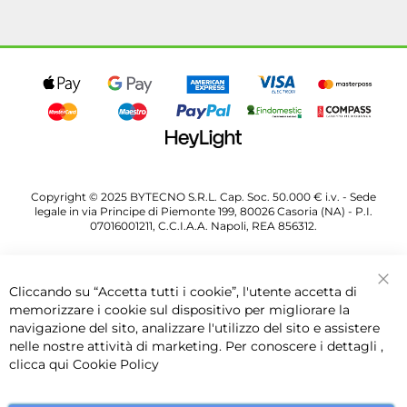
Copyright © 2025 BYTECNO S.R.L. Cap. Soc. 50.000 € i.v. - Sede
legale in via Principe di Piemonte 199, 80026 Casoria (NA) - P.I.
07016001211, C.C.I.A.A. Napoli, REA 856312.
Cliccando su “Accetta tutti i cookie”, l'utente accetta di
Chi
memorizzare i cookie sul dispositivo per migliorare la
navigazione del sito, analizzare l'utilizzo del sito e assistere
nelle nostre attività di marketing. Per conoscere i dettagli ,
clicca qui
Cookie Policy