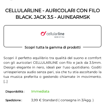
galleria
galleria
di
di
immagini
CELLULARLINE - AURICOLARI CON FILO
immagini
BLACK. JACK 3.5 - AUINEARMSK
Scopri tutta la gamma di prodotti
Scopri il perfetto equilibrio tra qualità del suono e comfort
con gli auricolari CELLULARLINE con filo e jack da 3.5mm.
Design elegante in nero, ideali per l'uso quotidiano. Goditi
un'esperienza audio senza pari, sia che tu stia ascoltando la
tua musica preferita o gestendo chiamate in movimento.
[...]
Immediata
Disponibilità :
3,99 € Standard ( consegna in 3/4gg. )
Spedizione :