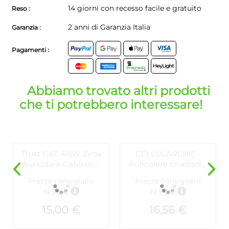
14 giorni con recesso facile e gratuito
Reso :
2 anni di Garanzia Italia
Garanzia :
Pagamenti :
Abbiamo trovato altri prodotti
che ti potrebbero interessare!
Trust GXT 415W Zirox
CELLULARLINE -
Auricolare Cablato A
Auricolare bluetooth
Padiglione Gaming -
BTMSTWSSWAGW -
Prezzo consigliato
Prezzo consigliato
Bianco
Bianco
19,99 €
19,99 €
15,00 €
16,56 €