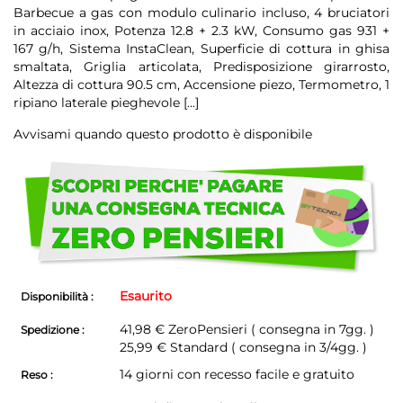
Barbecue a gas con modulo culinario incluso, 4 bruciatori
in acciaio inox, Potenza 12.8 + 2.3 kW, Consumo gas 931 +
167 g/h, Sistema InstaClean, Superficie di cottura in ghisa
smaltata, Griglia articolata, Predisposizione girarrosto,
Altezza di cottura 90.5 cm, Accensione piezo, Termometro, 1
ripiano laterale pieghevole
[...]
Avvisami quando questo prodotto è disponibile
Scegli
di
non
avere
problemi!
Esaurito
Disponibilità :
41,98 €
ZeroPensieri ( consegna in 7gg. )
Spedizione :
25,99 € Standard ( consegna in 3/4gg. )
14 giorni con recesso facile e gratuito
Reso :