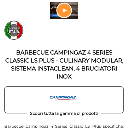
fine
della
galleria
di
Vai
immagini
all'inizio
della
galleria
di
immagini
BARBECUE CAMPINGAZ 4 SERIES
CLASSIC LS PLUS - CULINARY MODULAR,
SISTEMA INSTACLEAN, 4 BRUCIATORI
INOX
Scopri tutta la gamma di prodotti
Barbecue Campingaz 4 Series Classic LS Plus specifiche: