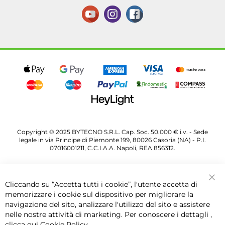
Copyright © 2025 BYTECNO S.R.L. Cap. Soc. 50.000 € i.v. - Sede
legale in via Principe di Piemonte 199, 80026 Casoria (NA) - P.I.
07016001211, C.C.I.A.A. Napoli, REA 856312.
Cliccando su “Accetta tutti i cookie”, l'utente accetta di
Chi
memorizzare i cookie sul dispositivo per migliorare la
navigazione del sito, analizzare l'utilizzo del sito e assistere
nelle nostre attività di marketing. Per conoscere i dettagli ,
clicca qui
Cookie Policy