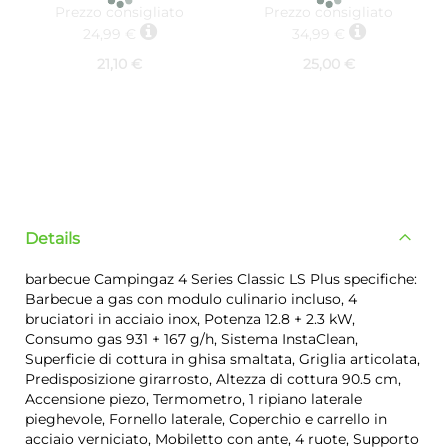
Prezzo consigliato
Prezzo consigliato
24,99 €
34,99 €
21,10 €
25,00 €
Details
barbecue Campingaz 4 Series Classic LS Plus specifiche:
Barbecue a gas con modulo culinario incluso, 4
bruciatori in acciaio inox, Potenza 12.8 + 2.3 kW,
Consumo gas 931 + 167 g/h, Sistema InstaClean,
Superficie di cottura in ghisa smaltata, Griglia articolata,
Predisposizione girarrosto, Altezza di cottura 90.5 cm,
Accensione piezo, Termometro, 1 ripiano laterale
pieghevole, Fornello laterale, Coperchio e carrello in
acciaio verniciato, Mobiletto con ante, 4 ruote, Supporto