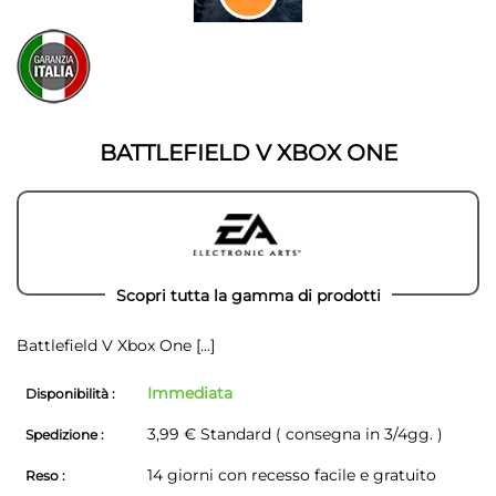
della
Vai
galleria
all'inizio
di
della
immagini
galleria
di
immagini
BATTLEFIELD V XBOX ONE
Scopri tutta la gamma di prodotti
Battlefield V Xbox One
[...]
Immediata
Disponibilità :
3,99 € Standard ( consegna in 3/4gg. )
Spedizione :
14 giorni con recesso facile e gratuito
Reso :