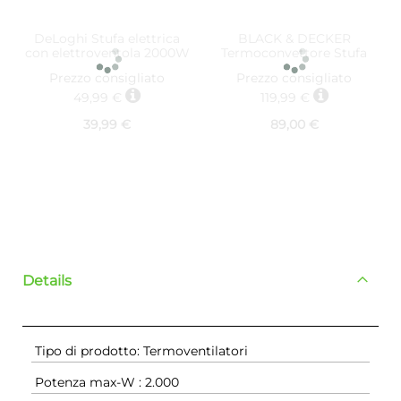
DeLoghi Stufa elettrica
BLACK & DECKER
con elettroventola 2000W
Termoconvettore Stufa
Giallo
elettrica per
Prezzo consigliato
Prezzo consigliato
Riscaldamento Potenza
1800 Watt colore Nero -
49,99 €
119,99 €
BXCSH 1800E
39,99 €
89,00 €
Details
Tipo di prodotto: Termoventilatori
Potenza max-W : 2.000