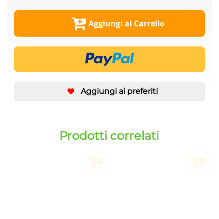
Aggiungi al Carrello
Aggiungi ai preferiti
Prodotti correlati
Aggiungi al Carrello
Aggiu