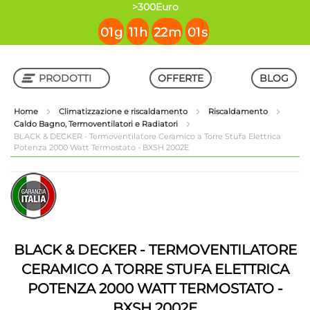
contenuto
>300Euro
01
g
11
h
22
m
01
s
PRODOTTI
OFFERTE
BLOG
Home
Climatizzazione e riscaldamento
Riscaldamento
Caldo Bagno, Termoventilatori e Radiatori
Shop in Shop
BLACK & DECKER - Termoventilatore Ceramico a Torre Stufa Elettrica
Potenza 2000 Watt Termostato - BXSH 2002E
Vai
Vai
alla
all'inizio
fine
della
della
galleria
galleria
di
di
immagini
BLACK & DECKER - TERMOVENTILATORE
immagini
CERAMICO A TORRE STUFA ELETTRICA
POTENZA 2000 WATT TERMOSTATO -
BXSH 2002E