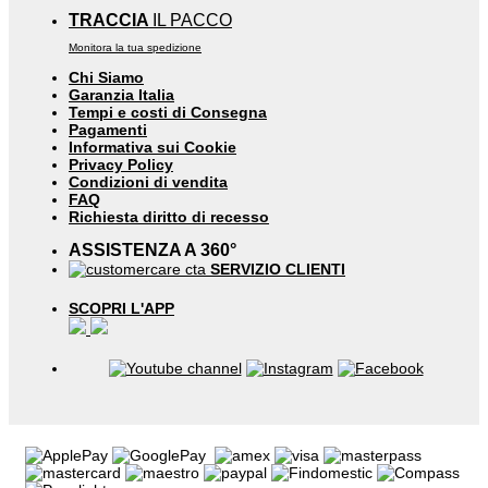
TRACCIA
IL PACCO
Monitora la tua spedizione
Chi Siamo
Garanzia Italia
Tempi e costi di Consegna
Pagamenti
Informativa sui Cookie
Privacy Policy
Condizioni di vendita
FAQ
Richiesta diritto di recesso
ASSISTENZA A 360°
SERVIZIO CLIENTI
SCOPRI L'APP