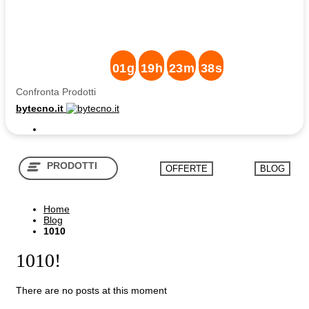
standard GRATUITA sui Frigoriferi, Lavatrici e
Lavastoviglie >300Euro
01
g
19
h
23
m
38
s
Confronta Prodotti
bytecno.it
PRODOTTI
OFFERTE
BLOG
Home
Shop in Shop
Blog
1010
1010!
There are no posts at this moment