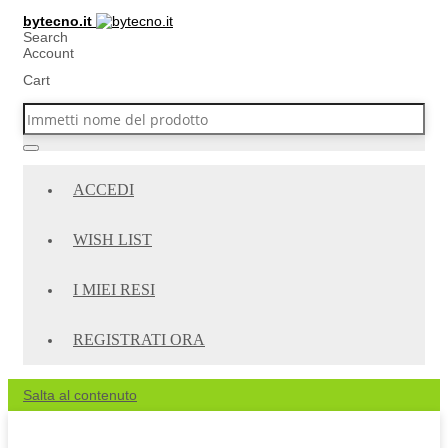
bytecno.it
Search
Account
Cart
ACCEDI
WISH LIST
I MIEI RESI
REGISTRATI ORA
Salta al contenuto
Ultima occasione: fino a domenica 09/08 spedizione