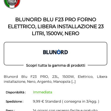
fine
della
della
galleria
galleria
di
di
immagini
BLUNORD BLU F23 PRO FORNO
immagini
ELETTRICO, LIBERA INSTALLAZIONE 23
LITRI, 1500W, NERO
Scopri tutta la gamma di prodotti
Blunord Blu F23 PRO, 23L, 1500W, Elettrico, Libera
installazione, Nero, Argento, Manopola
[...]
Immediata
Disponibilità :
9,99 € Standard ( consegna in 3/4gg. )
Spedizione :
14 giorni con recesso facile e gratuito
Reso :