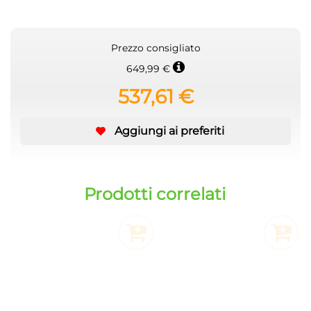
Prezzo consigliato
649,99 €
537,61 €
Aggiungi ai preferiti
Prodotti correlati
Aggiungi al Carrello
Aggiu