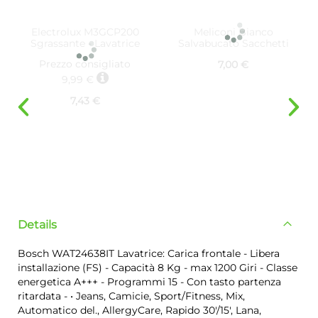
Electrolux M3GCP200
Meliconi Bianco
Sgrassante - Lavatrice
Salvabucato Sacchetti
Prezzo consigliato
7,00 €
9,99 €
7,43 €
Details
Bosch WAT24638IT Lavatrice: Carica frontale - Libera
installazione (FS) - Capacità 8 Kg - max 1200 Giri - Classe
energetica A+++ - Programmi 15 - Con tasto partenza
ritardata - • Jeans, Camicie, Sport/Fitness, Mix,
Automatico del., AllergyCare, Rapido 30'/15', Lana,