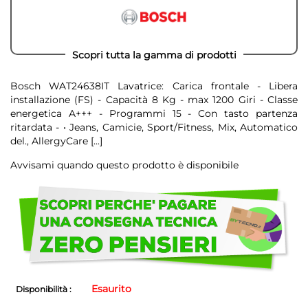
Scopri tutta la gamma di prodotti
Bosch WAT24638IT Lavatrice: Carica frontale - Libera
installazione (FS) - Capacità 8 Kg - max 1200 Giri - Classe
energetica A+++ - Programmi 15 - Con tasto partenza
ritardata - • Jeans, Camicie, Sport/Fitness, Mix, Automatico
del., AllergyCare
[...]
Avvisami quando questo prodotto è disponibile
Scegli
di
non
avere
problemi!
Esaurito
Disponibilità :