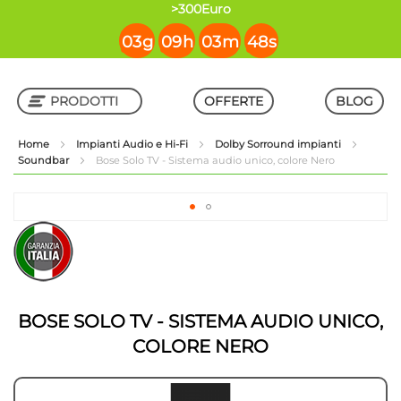
contenuto
>300Euro
03
g
09
h
03
m
47
s
PRODOTTI
OFFERTE
BLOG
Home
Impianti Audio e Hi-Fi
Dolby Sorround impianti
Soundbar
Bose Solo TV - Sistema audio unico, colore Nero
Shop in Shop
Vai
alla
Vai
fine
all'inizio
della
della
galleria
galleria
di
di
immagini
immagini
BOSE SOLO TV - SISTEMA AUDIO UNICO,
COLORE NERO