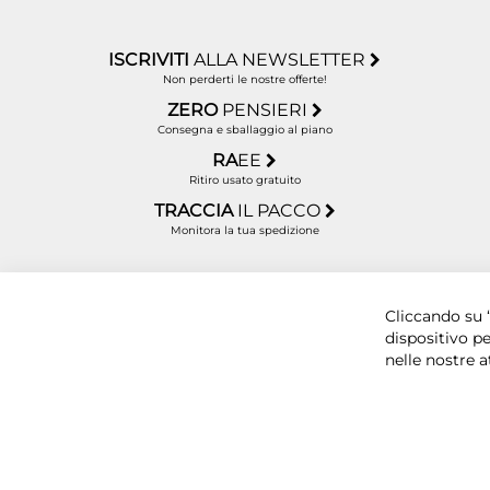
ISCRIVITI
ALLA NEWSLETTER
Non perderti le nostre offerte!
ZERO
PENSIERI
Consegna e sballaggio al piano
RA
EE
Ritiro usato gratuito
TRACCIA
IL PACCO
Monitora la tua spedizione
Cliccando su “
dispositivo pe
nelle nostre a
Copyright © 2025 BYTECNO S.R.L. Cap. Soc. 50.00