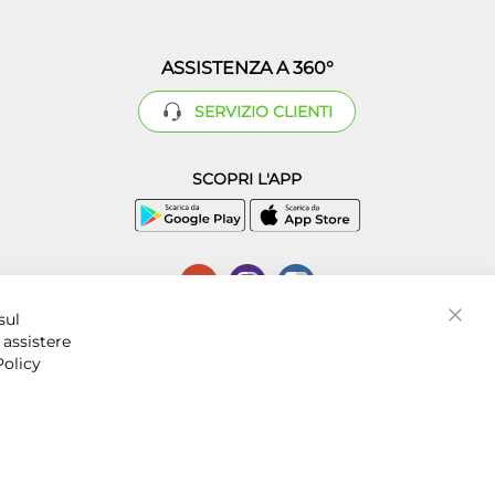
ASSISTENZA A 360°
SERVIZIO CLIENTI
SCOPRI L'APP
sul
Chiud
 assistere
Policy
P.I. 07016001211, C.C.I.A.A. Napoli, REA 856312.