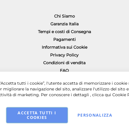
Chi Siamo
Garanzia Italia
Tempi e costi di Consegna
Pagamenti
Informativa sui Cookie
Privacy Policy
Condizioni di vendita
FAQ
Richiesta diritto di recesso
Accetta tutti i cookie”, l'utente accetta di memorizzare i cookie 
r migliorare la navigazione del sito, analizzare l'utilizzo del sito e
ttività di marketing. Per conoscere i dettagli , clicca qui
Cookie 
ACCETTA TUTTI I
PERSONALIZZA
COOKIES
0 € i.v. - Sede legale in via Principe di Piemonte 199, 80026 Casoria (NA) - 