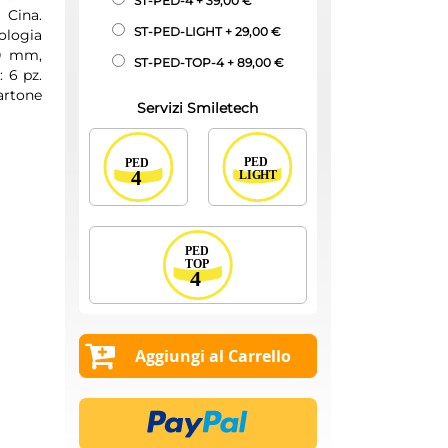
ST-PED-4
+
39,00 €
 Cina.
ST-PED-LIGHT
+
29,00 €
ologia
00 mm,
ST-PED-TOP-4
+
89,00 €
 6 pz.
artone
Servizi Smiletech
Aggiungi al Carrello