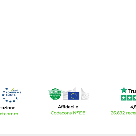
Affidabile
4,
icazione
Codacons N°198
26.692 recen
Netcomm