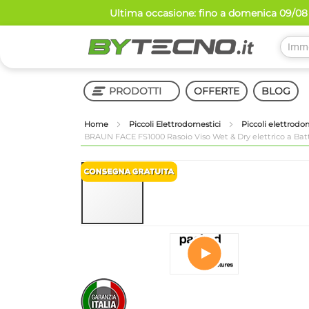
Salta
Ultima occasione: fino a domenica 09/08 
al
contenuto
PRODOTTI
OFFERTE
BLOG
Home
Piccoli Elettrodomestici
Piccoli elettrodo
BRAUN FACE FS1000 Rasoio Viso Wet & Dry elettrico a Bat
Shop in Shop
Vai
alla
fine
della
galleria
di
immagini
Vai
all'inizio