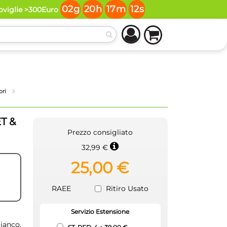
02
g
20
h
17
m
11
s
toviglie >300Euro
ori
T &
Prezzo consigliato
32,99 €
25,00 €
RAEE
Ritiro Usato
Servizio Estensione
ianco.