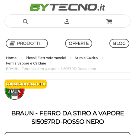
Salta
al
PRODOTTI
OFFERTE
BLOG
contenuto
Home
Piccoli Elettrodomestici
Stiro e Cucito
Ferri a vapore e Caldaie
Shop in Shop
BRAUN - Ferro da stiro a vapore SI5057RD-Rosso nero
Vai
Vai
alla
all'inizio
fine
della
della
galleria
galleria
di
di
immagini
BRAUN - FERRO DA STIRO A VAPORE
immagini
SI5057RD-ROSSO NERO