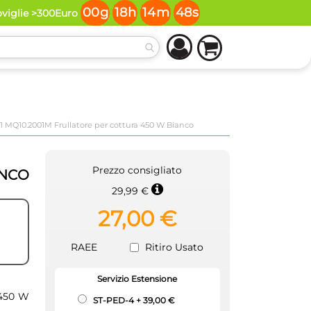
00
g
18
h
14
m
48
s
oviglie >300Euro
1 MQ10.2001M Frullatore per cottura 450 W Bianco
Prezzo consigliato
ANCO
29,99 €
27,00 €
RAEE
Ritiro Usato
Servizio Estensione
 450 W
ST-PED-4
+
39,00 €