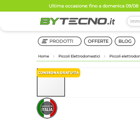
Salta
Ultima occasione: fino a domenica 09/08 s
al
contenuto
PRODOTTI
OFFERTE
BLOG
Home
Piccoli Elettrodomestici
Piccoli elettrodo
Shop in Shop
Vai
alla
fine
della
galleria
Vai
di
all'inizio
immagini
della
galleria
di
immagini