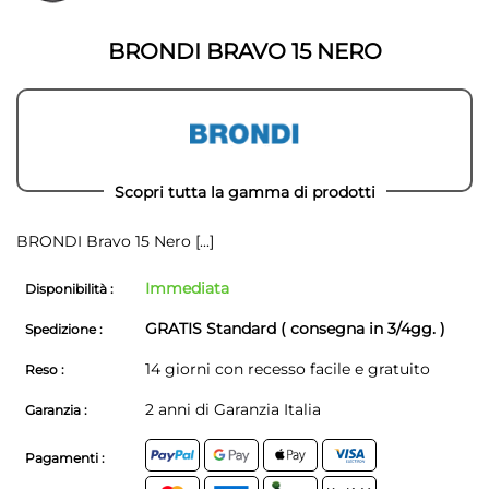
della
galleria
galleria
di
di
immagini
BRONDI BRAVO 15 NERO
immagini
Scopri tutta la gamma di prodotti
BRONDI Bravo 15 Nero
[...]
Immediata
Disponibilità :
GRATIS Standard ( consegna in 3/4gg. )
Spedizione :
14 giorni con recesso facile e gratuito
Reso :
2 anni di Garanzia Italia
Garanzia :
Pagamenti :