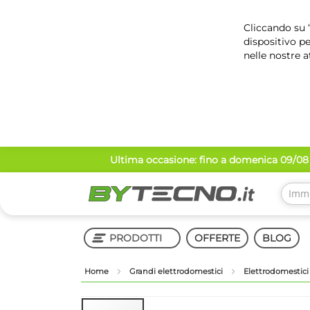
Cliccando su “
dispositivo pe
nelle nostre a
Salta
Ultima occasione: fino a domenica 09/08 
al
contenuto
PRODOTTI
OFFERTE
BLOG
Home
Grandi elettrodomestici
Elettrodomestici
Shop in Shop
Vai