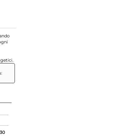
iando
ogni
getici.
o:
30