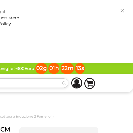
sul
Chiud
 assistere
Policy
02
g
01
h
22
m
12
s
toviglie >300Euro
ottura a induzione 2 Fornello(i)
 CM