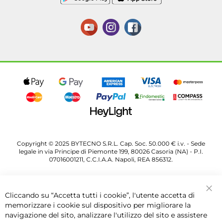
Copyright © 2025 BYTECNO S.R.L. Cap. Soc. 50.000 € i.v. - Sede
legale in via Principe di Piemonte 199, 80026 Casoria (NA) - P.I.
07016001211, C.C.I.A.A. Napoli, REA 856312.
Cliccando su “Accetta tutti i cookie”, l'utente accetta di
Chi
memorizzare i cookie sul dispositivo per migliorare la
navigazione del sito, analizzare l'utilizzo del sito e assistere