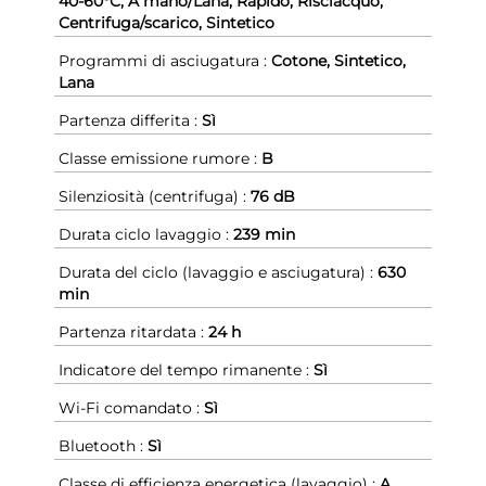
40-60°C, A mano/Lana, Rapido, Risciacquo,
Centrifuga/scarico, Sintetico
Programmi di asciugatura :
Cotone, Sintetico,
Lana
Partenza differita :
Sì
Classe emissione rumore :
B
Silenziosità (centrifuga) :
76 dB
Durata ciclo lavaggio :
239 min
Durata del ciclo (lavaggio e asciugatura) :
630
min
Partenza ritardata :
24 h
Indicatore del tempo rimanente :
Sì
Wi-Fi comandato :
Sì
Bluetooth :
Sì
Classe di efficienza energetica (lavaggio) :
A