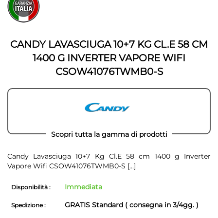
all'inizio
della
della
galleria
galleria
di
di
immagini
immagini
CANDY LAVASCIUGA 10+7 KG CL.E 58 CM
1400 G INVERTER VAPORE WIFI
CSOW41076TWMB0-S
Scopri tutta la gamma di prodotti
Candy Lavasciuga 10+7 Kg Cl.E 58 cm 1400 g Inverter
Vapore Wifi CSOW41076TWMB0-S
[...]
Immediata
Disponibilità :
GRATIS Standard ( consegna in 3/4gg. )
Spedizione :