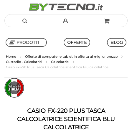
Salta
al
PRODOTTI
OFFERTE
BLOG
contenuto
Home
Offerte di computer e tablet in offerta al miglior prezzo
Custodie - Calcolatrici
Calcolatrici
Shop in Shop
Casio Fx-220 Plus Tasca Calcolatrice scientifica Blu calcolatrice
Vai
Vai
alla
all'inizio
fine
della
della
galleria
galleria
di
di
immagini
CASIO FX-220 PLUS TASCA
immagini
CALCOLATRICE SCIENTIFICA BLU
CALCOLATRICE