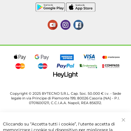
Copyright © 2025 BYTECNO S.R.L. Cap. Soc. 50.000 € i.v. - Sede
legale in via Principe di Piemonte 199, 80026 Casoria (NA) - P.I.
07016001211, C.C.I.A.A. Napoli, REA 856312.
Cliccando su “Accetta tutti i cookie”, l'utente accetta di
Chi
memorizzare i cookie sul dispositivo per migliorare la