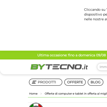
Cliccando su “
dispositivo pe
nelle nostre a
Salta
Ultima occasione: fino a domenica 09/08 s
al
contenuto
PRODOTTI
OFFERTE
BLOG
Home
Offerte di computer e tablet in offerta al mig
Shop in Shop
Vai
Vai