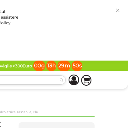
sul
Chiud
 assistere
Policy
00
g
13
h
29
m
50
s
oviglie >300Euro
colatrice Tascabile, Blu
E