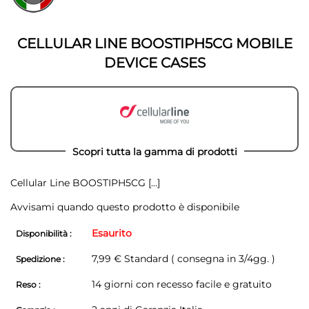
della
galleria
galleria
di
di
immagini
CELLULAR LINE BOOSTIPH5CG MOBILE
immagini
DEVICE CASES
Scopri tutta la gamma di prodotti
Cellular Line BOOSTIPH5CG
[...]
Avvisami quando questo prodotto è disponibile
Esaurito
Disponibilità :
7,99 € Standard ( consegna in 3/4gg. )
Spedizione :
14 giorni con recesso facile e gratuito
Reso :