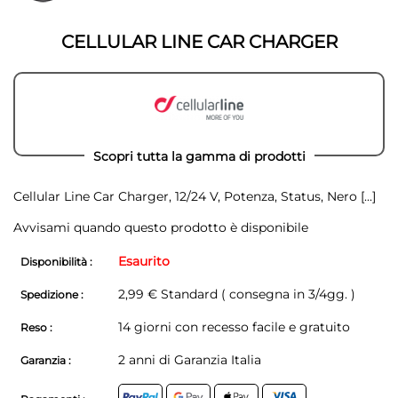
della
galleria
galleria
di
di
immagini
CELLULAR LINE CAR CHARGER
immagini
Scopri tutta la gamma di prodotti
Cellular Line Car Charger, 12/24 V, Potenza, Status, Nero
[...]
Avvisami quando questo prodotto è disponibile
Esaurito
Disponibilità :
2,99 € Standard ( consegna in 3/4gg. )
Spedizione :
14 giorni con recesso facile e gratuito
Reso :
2 anni di Garanzia Italia
Garanzia :