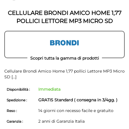
galleria
galleria
di
di
immagini
CELLULARE BRONDI AMICO HOME 1,77
immagini
POLLICI LETTORE MP3 MICRO SD
Scopri tutta la gamma di prodotti
Cellulare Brondi Amico Home 1,77 pollici Lettore MP3 Micro
SD
[...]
Immediata
Disponibilità :
GRATIS Standard ( consegna in 3/4gg. )
Spedizione :
14 giorni con recesso facile e gratuito
Reso :
2 anni di Garanzia Italia
Garanzia :