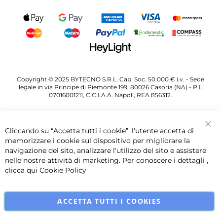
Copyright © 2025 BYTECNO S.R.L. Cap. Soc. 50.000 € i.v. - Sede
legale in via Principe di Piemonte 199, 80026 Casoria (NA) - P.I.
07016001211, C.C.I.A.A. Napoli, REA 856312.
Cliccando su “Accetta tutti i cookie”, l'utente accetta di
Chi
memorizzare i cookie sul dispositivo per migliorare la
navigazione del sito, analizzare l'utilizzo del sito e assistere
nelle nostre attività di marketing. Per conoscere i dettagli ,
clicca qui
Cookie Policy
ACCETTA TUTTI I COOKIES