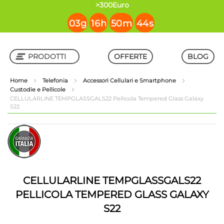
contenuto
>300Euro
03
g
16
h
50
m
43
s
PRODOTTI
OFFERTE
BLOG
Home
Telefonia
Accessori Cellulari e Smartphone
Custodie e Pellicole
Shop in Shop
CELLULARLINE TEMPGLASSGALS22 Pellicola Tempered Glass Galaxy
S22
Vai
Vai
alla
all'inizio
fine
della
della
galleria
galleria
di
di
immagini
CELLULARLINE TEMPGLASSGALS22
immagini
PELLICOLA TEMPERED GLASS GALAXY
S22