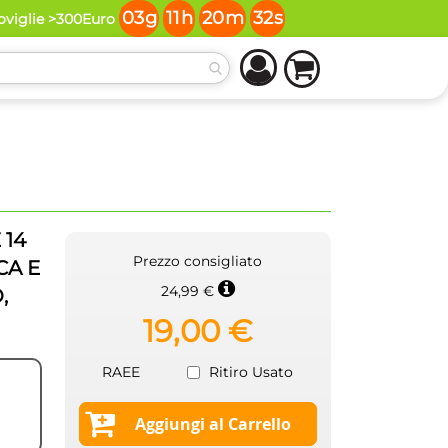
03
g
11
h
20
m
32
s
toviglie >300Euro
 14
Prezzo consigliato
CA E
24,99 €
,
19,00 €
RAEE
Ritiro Usato
Aggiungi al Carrello