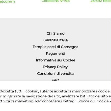
Codacons N°198
26.692 recen
Netcomm
Chi Siamo
Garanzia Italia
Tempi e costi di Consegna
Pagamenti
Informativa sui Cookie
Privacy Policy
Condizioni di vendita
FAQ
Richiesta diritto di recesso