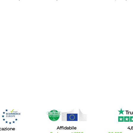
Affidabile
4,
icazione