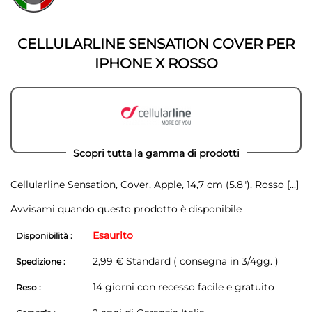
della
galleria
galleria
di
di
immagini
CELLULARLINE SENSATION COVER PER
immagini
IPHONE X ROSSO
Scopri tutta la gamma di prodotti
Cellularline Sensation, Cover, Apple, 14,7 cm (5.8"), Rosso
[...]
Avvisami quando questo prodotto è disponibile
Esaurito
Disponibilità :
2,99 € Standard ( consegna in 3/4gg. )
Spedizione :
14 giorni con recesso facile e gratuito
Reso :