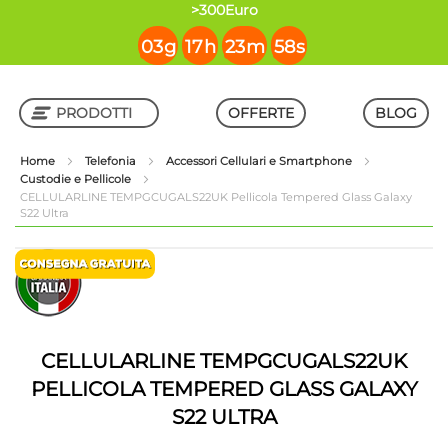
contenuto
>300Euro
03
g
17
h
23
m
58
s
PRODOTTI
OFFERTE
BLOG
Home
Telefonia
Accessori Cellulari e Smartphone
Custodie e Pellicole
Shop in Shop
CELLULARLINE TEMPGCUGALS22UK Pellicola Tempered Glass Galaxy
S22 Ultra
Vai
Vai
alla
all'inizio
fine
della
della
galleria
galleria
di
di
immagini
CELLULARLINE TEMPGCUGALS22UK
immagini
PELLICOLA TEMPERED GLASS GALAXY
S22 ULTRA