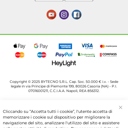
Copyright © 2025 BYTECNO S.R.L. Cap. Soc. 50.000 € i.v. - Sede
legale in via Principe di Piemonte 199, 80026 Casoria (NA) - P.I.
07016001211, C.C.I.A.A. Napoli, REA 856312.
Cliccando su “Accetta tutti i cookie”, l'utente accetta di
Chi
memorizzare i cookie sul dispositivo per migliorare la
navigazione del sito, analizzare l'utilizzo del sito e assistere