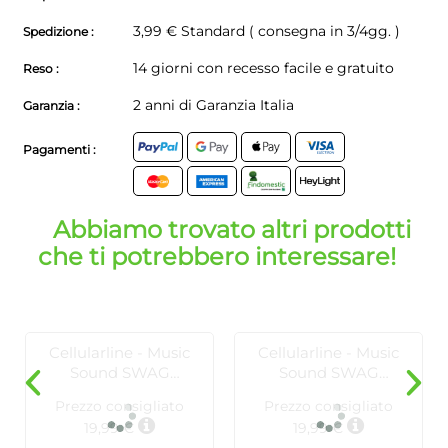
3,99 € Standard ( consegna in 3/4gg. )
Spedizione :
14 giorni con recesso facile e gratuito
Reso :
2 anni di Garanzia Italia
Garanzia :
Pagamenti :
Abbiamo trovato altri prodotti
che ti potrebbero interessare!
Cellularline - Music
Cellularline - Music
Sound SWAG
Sound SWAG
WIRELESS
WIRELESS
Prezzo consigliato
Prezzo consigliato
EARPHONES - Blu
EARPHONES - nero
19,99 €
19,99 €