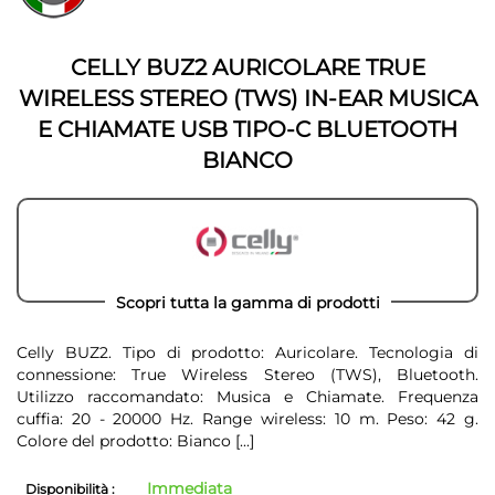
della
galleria
galleria
di
di
immagini
CELLY BUZ2 AURICOLARE TRUE
immagini
WIRELESS STEREO (TWS) IN-EAR MUSICA
E CHIAMATE USB TIPO-C BLUETOOTH
BIANCO
Scopri tutta la gamma di prodotti
Celly BUZ2. Tipo di prodotto: Auricolare. Tecnologia di
connessione: True Wireless Stereo (TWS), Bluetooth.
Utilizzo raccomandato: Musica e Chiamate. Frequenza
cuffia: 20 - 20000 Hz. Range wireless: 10 m. Peso: 42 g.
Colore del prodotto: Bianco
[...]
Immediata
Disponibilità :