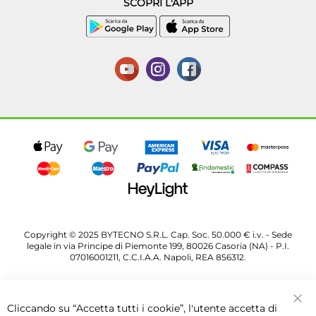
SCOPRI L'APP
Copyright © 2025 BYTECNO S.R.L. Cap. Soc. 50.000 € i.v. - Sede
legale in via Principe di Piemonte 199, 80026 Casoria (NA) - P.I.
07016001211, C.C.I.A.A. Napoli, REA 856312.
Cliccando su “Accetta tutti i cookie”, l'utente accetta di
Chi