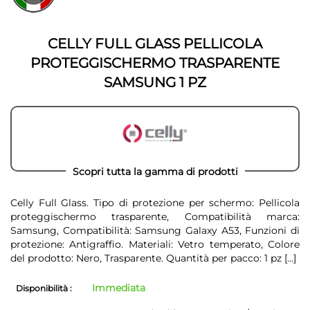
della
galleria
galleria
di
di
immagini
CELLY FULL GLASS PELLICOLA
immagini
PROTEGGISCHERMO TRASPARENTE
SAMSUNG 1 PZ
Scopri tutta la gamma di prodotti
Celly Full Glass. Tipo di protezione per schermo: Pellicola
proteggischermo trasparente, Compatibilità marca:
Samsung, Compatibilità: Samsung Galaxy A53, Funzioni di
protezione: Antigraffio. Materiali: Vetro temperato, Colore
del prodotto: Nero, Trasparente. Quantità per pacco: 1 pz
[...]
Immediata
Disponibilità :