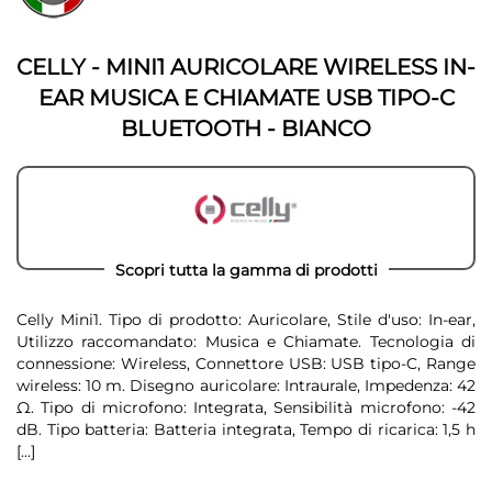
della
galleria
galleria
di
di
immagini
CELLY - MINI1 AURICOLARE WIRELESS IN-
immagini
EAR MUSICA E CHIAMATE USB TIPO-C
BLUETOOTH - BIANCO
Scopri tutta la gamma di prodotti
Celly Mini1. Tipo di prodotto: Auricolare, Stile d'uso: In-ear,
Utilizzo raccomandato: Musica e Chiamate. Tecnologia di
connessione: Wireless, Connettore USB: USB tipo-C, Range
wireless: 10 m. Disegno auricolare: Intraurale, Impedenza: 42
Ω. Tipo di microfono: Integrata, Sensibilità microfono: -42
dB. Tipo batteria: Batteria integrata, Tempo di ricarica: 1,5 h
[...]