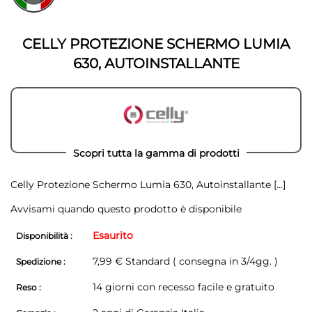
della
galleria
galleria
di
di
immagini
CELLY PROTEZIONE SCHERMO LUMIA
immagini
630, AUTOINSTALLANTE
Scopri tutta la gamma di prodotti
Celly Protezione Schermo Lumia 630, Autoinstallante
[...]
Avvisami quando questo prodotto è disponibile
Esaurito
Disponibilità :
7,99 € Standard ( consegna in 3/4gg. )
Spedizione :
14 giorni con recesso facile e gratuito
Reso :