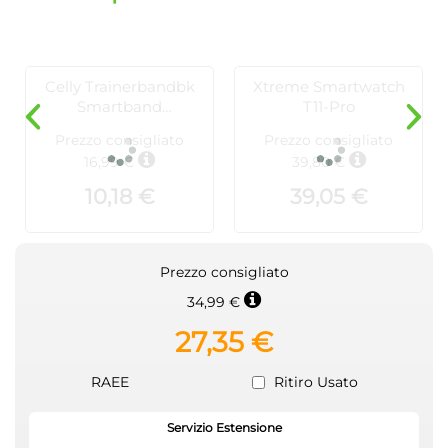
Celly Trainerbandbk
Xtreme Smartwatch
Smartband
T11-Pro
ultraleggero nero
Prezzo consigliato
Prezzo consigliato
16,99 €
39,80 €
10,18 €
39,05 €
Prezzo consigliato
34,99 €
27,35 €
RAEE
Ritiro Usato
Servizio Estensione