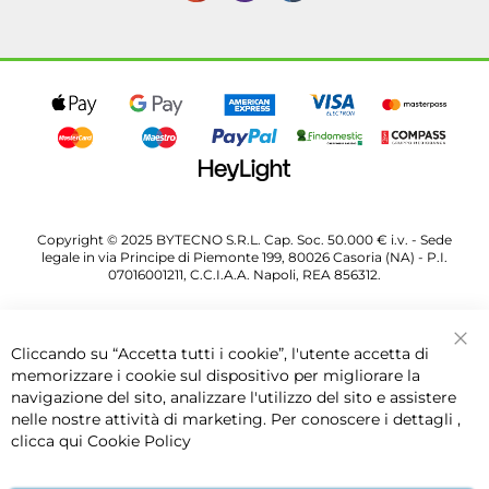
Copyright © 2025 BYTECNO S.R.L. Cap. Soc. 50.000 € i.v. - Sede
legale in via Principe di Piemonte 199, 80026 Casoria (NA) - P.I.
07016001211, C.C.I.A.A. Napoli, REA 856312.
Cliccando su “Accetta tutti i cookie”, l'utente accetta di
Chi
memorizzare i cookie sul dispositivo per migliorare la
navigazione del sito, analizzare l'utilizzo del sito e assistere
nelle nostre attività di marketing. Per conoscere i dettagli ,
clicca qui
Cookie Policy