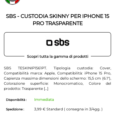
della
galleria
galleria
di
di
immagini
SBS - CUSTODIA SKINNY PER IPHONE 15
immagini
PRO TRASPARENTE
Scopri tutta la gamma di prodotti
SBS TESKINIP1561PT. Tipologia custodia: Cover,
Compatibilità marca: Apple, Compatibilità: iPhone 15 Pro,
Capienza massima dimensioni dello schermo: 15,5 cm (6.1"),
Colorazione superficie: Monocromatico, Colore del
prodotto: Trasparente
[...]
Immediata
Disponibilità :
3,99 € Standard ( consegna in 3/4gg. )
Spedizione :