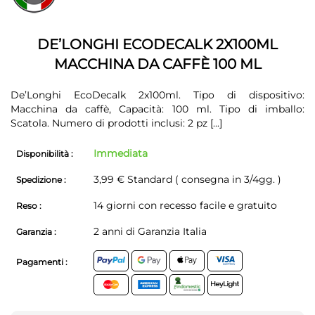
della
galleria
galleria
di
di
immagini
DE’LONGHI ECODECALK 2X100ML
immagini
MACCHINA DA CAFFÈ 100 ML
De’Longhi EcoDecalk 2x100ml. Tipo di dispositivo:
Macchina da caffè, Capacità: 100 ml. Tipo di imballo:
Scatola. Numero di prodotti inclusi: 2 pz
[...]
Immediata
Disponibilità :
3,99 € Standard ( consegna in 3/4gg. )
Spedizione :
14 giorni con recesso facile e gratuito
Reso :
2 anni di Garanzia Italia
Garanzia :
Pagamenti :