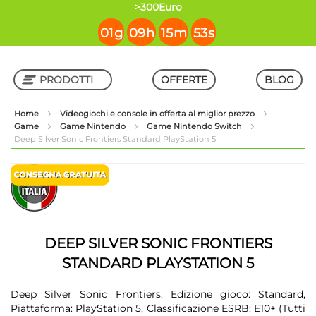
contenuto
>300Euro
01
g
09
h
15
m
53
s
PRODOTTI
OFFERTE
BLOG
Home
Videogiochi e console in offerta al miglior prezzo
Game
Game Nintendo
Game Nintendo Switch
Shop in Shop
Deep Silver Sonic Frontiers Standard PlayStation 5
Vai
Vai
alla
all'inizio
fine
della
della
galleria
galleria
di
di
immagini
DEEP SILVER SONIC FRONTIERS
immagini
STANDARD PLAYSTATION 5
Deep Silver Sonic Frontiers. Edizione gioco: Standard,
Piattaforma: PlayStation 5, Classificazione ESRB: E10+ (Tutti