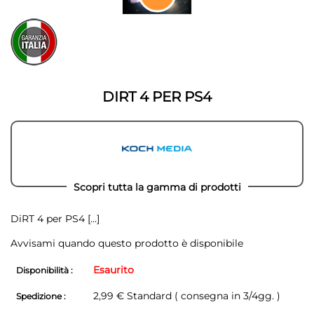
della
Vai
galleria
all'inizio
di
della
immagini
galleria
di
immagini
DIRT 4 PER PS4
Scopri tutta la gamma di prodotti
DiRT 4 per PS4
[...]
Avvisami quando questo prodotto è disponibile
Esaurito
Disponibilità :
2,99 € Standard ( consegna in 3/4gg. )
Spedizione :