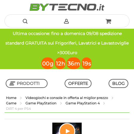
Salta
Ultima occasione: fino a domenica 09/08 spedizione
al
standard GRATUITA sui Frigoriferi, Lavatrici e Lavastoviglie
contenuto
>300Euro
00
g
12
h
36
m
19
s
PRODOTTI
OFFERTE
BLOG
Home
Videogiochi e console in offerta al miglior prezzo
Game
Game PlayStation
Game PlayStation 4
Shop in Shop
DiRT 4 per PS4
Vai
alla
fine