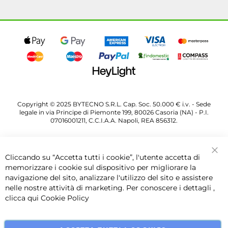
Copyright © 2025 BYTECNO S.R.L. Cap. Soc. 50.000 € i.v. - Sede
legale in via Principe di Piemonte 199, 80026 Casoria (NA) - P.I.
07016001211, C.C.I.A.A. Napoli, REA 856312.
Cliccando su “Accetta tutti i cookie”, l'utente accetta di
Chi
memorizzare i cookie sul dispositivo per migliorare la
navigazione del sito, analizzare l'utilizzo del sito e assistere
nelle nostre attività di marketing. Per conoscere i dettagli ,
clicca qui
Cookie Policy