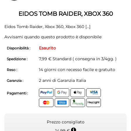
della
galleria
galleria
di
di
immagini
EIDOS TOMB RAIDER, XBOX 360
immagini
Eidos Tomb Raider, Xbox 360, Xbox 360
[...]
Avvisami quando questo prodotto è disponibile
Esaurito
Disponibilità :
7,99 € Standard ( consegna in 3/4gg. )
Spedizione :
14 giorni con recesso facile e gratuito
Reso :
2 anni di Garanzia Italia
Garanzia :
Pagamenti :
Prezzo consigliato
14,99 €