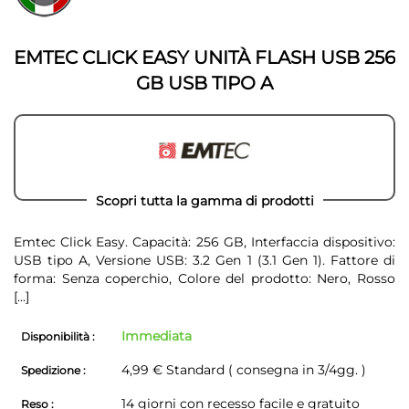
della
galleria
galleria
di
di
immagini
EMTEC CLICK EASY UNITÀ FLASH USB 256
immagini
GB USB TIPO A
Scopri tutta la gamma di prodotti
Emtec Click Easy. Capacità: 256 GB, Interfaccia dispositivo:
USB tipo A, Versione USB: 3.2 Gen 1 (3.1 Gen 1). Fattore di
forma: Senza coperchio, Colore del prodotto: Nero, Rosso
[...]
Immediata
Disponibilità :
4,99 € Standard ( consegna in 3/4gg. )
Spedizione :
14 giorni con recesso facile e gratuito
Reso :