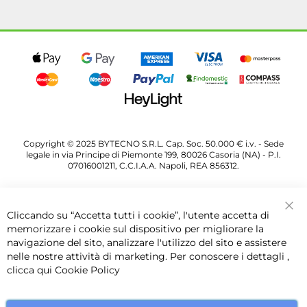
Copyright © 2025 BYTECNO S.R.L. Cap. Soc. 50.000 € i.v. - Sede
legale in via Principe di Piemonte 199, 80026 Casoria (NA) - P.I.
07016001211, C.C.I.A.A. Napoli, REA 856312.
Cliccando su “Accetta tutti i cookie”, l'utente accetta di
Chi
memorizzare i cookie sul dispositivo per migliorare la
navigazione del sito, analizzare l'utilizzo del sito e assistere
nelle nostre attività di marketing. Per conoscere i dettagli ,
clicca qui
Cookie Policy