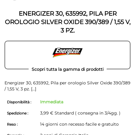
galleria
galleria
di
di
immagini
ENERGIZER 30, 635992, PILA PER
immagini
OROLOGIO SILVER OXIDE 390/389 / 1,55 V,
3 PZ.
Scopri tutta la gamma di prodotti
Energizer 30, 635992, Pila per orologio Silver Oxide 390/389
/ 1,55 V, 3 pz.
[...]
Immediata
Disponibilità :
3,99 € Standard ( consegna in 3/4gg. )
Spedizione :
14 giorni con recesso facile e gratuito
Reso :