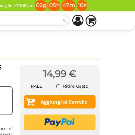
02
g
05
h
47
m
09
s
oviglie >300Euro
6
14,99 €
RAEE
Ritiro Usato
Aggiungi al Carrello
ore di
tteria