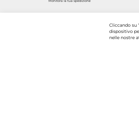
Monitora la tua spedizione
Copyright © 2025 BYTECNO S.R.L. Cap. Soc. 50.00
Cliccando su “
dispositivo pe
nelle nostre a