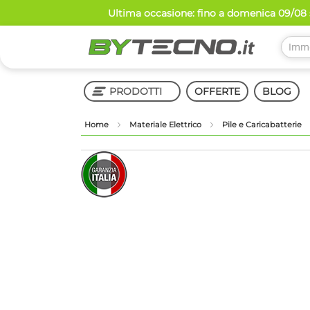
Salta
Ultima occasione: fino a domenica 09/08 s
al
contenuto
PRODOTTI
OFFERTE
BLOG
Home
Materiale Elettrico
Pile e Caricabatterie
Shop in Shop
Vai
Vai
alla
all'inizio
fine
della
della
galleria
galleria
di
di
immagini
immagini