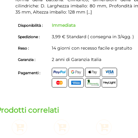
cilindriche: D. Larghezza imballo: 80 mm, Profondità im
35 mm, Altezza imballo: 128 mm
[...]
Immediata
Disponibilità :
3,99 € Standard ( consegna in 3/4gg. )
Spedizione :
14 giorni con recesso facile e gratuito
Reso :
2 anni di Garanzia Italia
Garanzia :
Pagamenti :
rodotti correlati
 Carrello
Aggiungi al Carrello
Aggiungi al Carrello
Aggiungi al Carrell