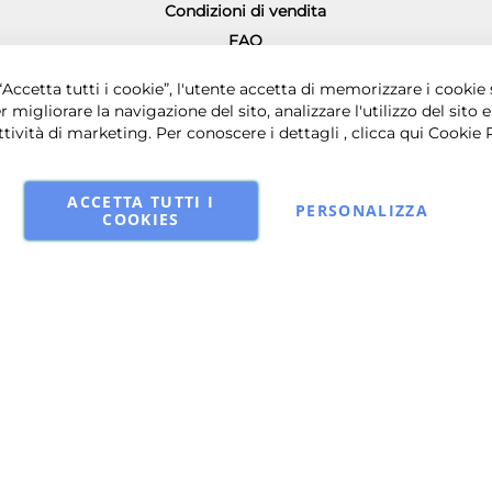
Condizioni di vendita
FAQ
Richiesta diritto di recesso
0 € i.v. - Sede legale in via Principe di Piemonte 199, 80026 Casoria (NA) - 
Accetta tutti i cookie”, l'utente accetta di memorizzare i cookie 
r migliorare la navigazione del sito, analizzare l'utilizzo del sito e
ttività di marketing. Per conoscere i dettagli , clicca qui
Cookie 
ACCETTA TUTTI I
PERSONALIZZA
COOKIES