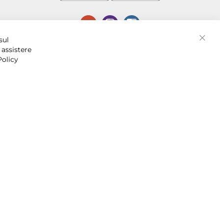
P.I. 07016001211, C.C.I.A.A. Napoli, REA 856312.
sul
Chiud
 assistere
Policy