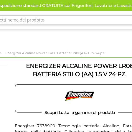
pedizione standard GRATUITA sui Frigoriferi, Lavatrici e Lavast
Energizer Alcaline Power LR06 Batteria Stilo (AA) 1.5 V 24 pz.
ENERGIZER ALCALINE POWER LR0
BATTERIA STILO (AA) 1.5 V 24 PZ.
Scopri tutta la gamma di prodotti
Energizer 7638900. Tecnologia batteria: Alcalino, Fatt
forma della batteria: Cilindrico, dimensioni della ba