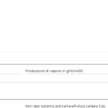
Produzione di vapore in g/min
430
Altri dati sistema anticalcare
Pulizia caldaia Calc