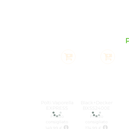
P
Aggiungi al Carrello
Aggiungi al
Polti Vaporella
Black+Decker
EXPRESS
BXSS2400E
VE30.20
Ferro da Stiro
Prezzo
Prezzo
Capacità
con Caldaia
consigliato
consigliato
serbatoio
2400 W
149,99 €
174,99 €