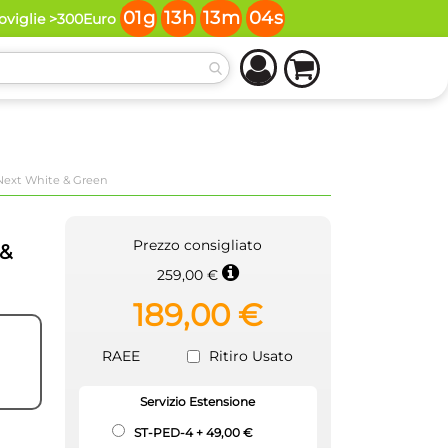
01
g
13
h
13
m
03
s
toviglie >300Euro
a Next White & Green
Prezzo consigliato
&
259,00 €
189,00 €
RAEE
Ritiro Usato
Servizio Estensione
ST-PED-4
+
49,00 €