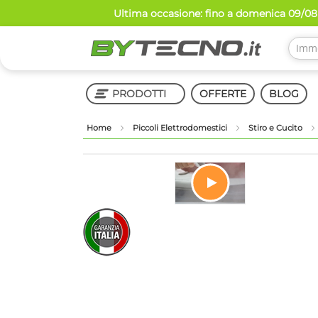
Salta
Ultima occasione: fino a domenica 09/08 
al
contenuto
PRODOTTI
OFFERTE
BLOG
Home
Piccoli Elettrodomestici
Stiro e Cucito
Shop in Shop
Vai
alla
fine
della
Vai
galleria
all'inizio
di
della
immagini
galleria
di
immagini