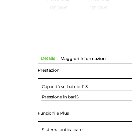
acqua 1.6 L
Pressione
109,00 €
139,00 €
pompa Max 8
BAR
Details
Maggiori Informazioni
Prestazioni
Capacità serbatoio-l
1,3
Pressione in bar
15
Funzioni e Plus
Sistema anticalcare