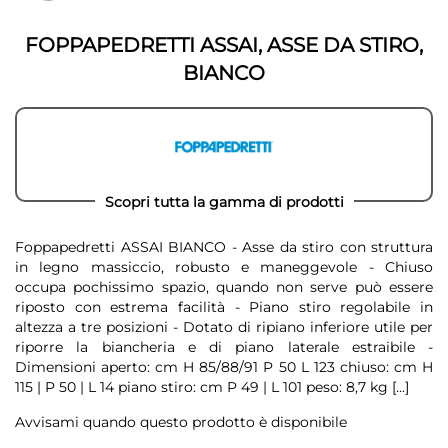
galleria
galleria
di
di
immagini
FOPPAPEDRETTI ASSAI, ASSE DA STIRO,
immagini
BIANCO
Scopri tutta la gamma di prodotti
Foppapedretti ASSAI BIANCO - Asse da stiro con struttura
in legno massiccio, robusto e maneggevole - Chiuso
occupa pochissimo spazio, quando non serve può essere
riposto con estrema facilità - Piano stiro regolabile in
altezza a tre posizioni - Dotato di ripiano inferiore utile per
riporre la biancheria e di piano laterale estraibile -
Dimensioni aperto: cm H 85/88/91 P 50 L 123 chiuso: cm H
115 | P 50 | L 14 piano stiro: cm P 49 | L 101 peso: 8,7 kg
[...]
Avvisami quando questo prodotto è disponibile