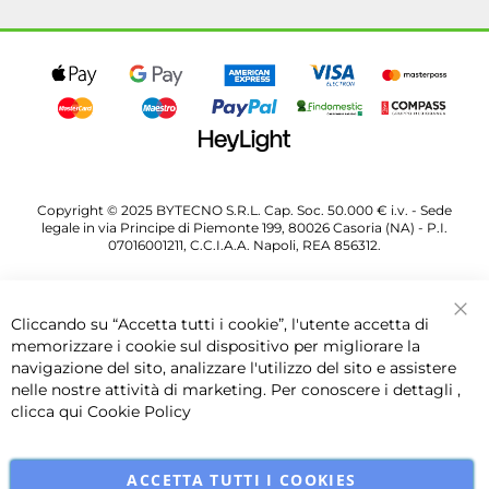
Copyright © 2025 BYTECNO S.R.L. Cap. Soc. 50.000 € i.v. - Sede
legale in via Principe di Piemonte 199, 80026 Casoria (NA) - P.I.
07016001211, C.C.I.A.A. Napoli, REA 856312.
Cliccando su “Accetta tutti i cookie”, l'utente accetta di
Chi
memorizzare i cookie sul dispositivo per migliorare la
navigazione del sito, analizzare l'utilizzo del sito e assistere
nelle nostre attività di marketing. Per conoscere i dettagli ,
clicca qui
Cookie Policy
ACCETTA TUTTI I COOKIES