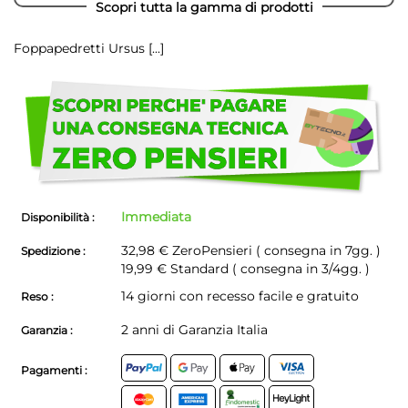
Scopri tutta la gamma di prodotti
Foppapedretti Ursus
[...]
Scegli
di
non
avere
problemi!
Immediata
Disponibilità :
32,98 €
ZeroPensieri ( consegna in 7gg. )
Spedizione :
19,99 € Standard ( consegna in 3/4gg. )
14 giorni con recesso facile e gratuito
Reso :
2 anni di Garanzia Italia
Garanzia :
Pagamenti :