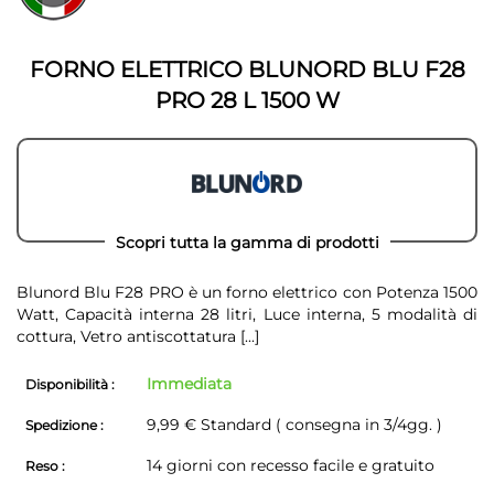
della
galleria
galleria
di
di
immagini
FORNO ELETTRICO BLUNORD BLU F28
immagini
PRO 28 L 1500 W
Scopri tutta la gamma di prodotti
Blunord Blu F28 PRO è un forno elettrico con Potenza 1500
Watt, Capacità interna 28 litri, Luce interna, 5 modalità di
cottura, Vetro antiscottatura
[...]
Immediata
Disponibilità :
9,99 € Standard ( consegna in 3/4gg. )
Spedizione :
14 giorni con recesso facile e gratuito
Reso :