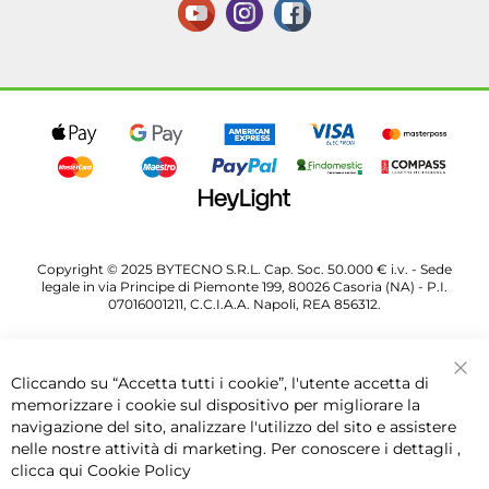
Copyright © 2025 BYTECNO S.R.L. Cap. Soc. 50.000 € i.v. - Sede
legale in via Principe di Piemonte 199, 80026 Casoria (NA) - P.I.
07016001211, C.C.I.A.A. Napoli, REA 856312.
Cliccando su “Accetta tutti i cookie”, l'utente accetta di
Chi
memorizzare i cookie sul dispositivo per migliorare la
navigazione del sito, analizzare l'utilizzo del sito e assistere
nelle nostre attività di marketing. Per conoscere i dettagli ,
clicca qui
Cookie Policy